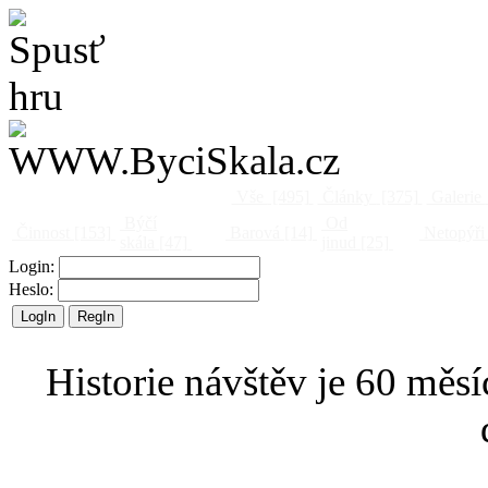
Vše
[495]
Články
[375]
Galerie
Býčí
Od
Činnost
[153]
Barová
[14]
Netopýři
skála
[47]
jinud
[25]
Login:
Heslo:
Historie návštěv je 60 měsí