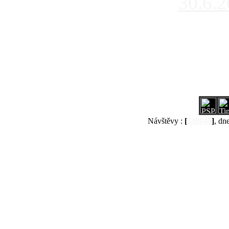
30.6.
Návštěvy :
[
538045
]
, dn