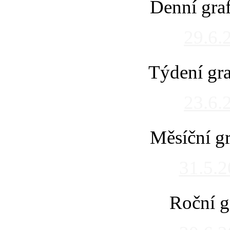
Denní gra
29.6.
Týdení gra
23.6.
Měsíční gr
31.5.
Roční g