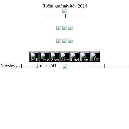
Roční graf návštěv 2024
30.11.2023
|
1.12.2025
Návštěvy :
[
538108
]
, dnes 241 |
|
Data
Diskuse
|
© Copyright