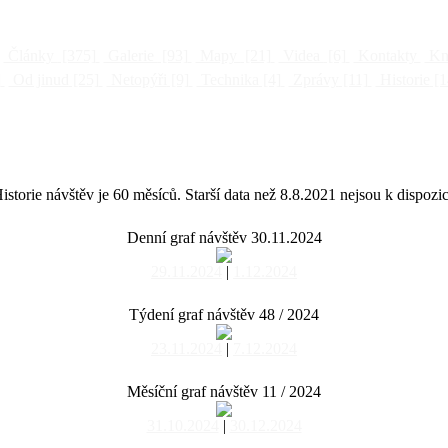
Články
[375]
Galerie
[93]
Mapy
[21]
Videa
[6]
Kontakty
Kni
]
Od jinud
[25]
Netopýři
[9]
Technika
[4]
Zprávy
[11]
Historie
[1
istorie návštěv je 60 měsíců. Starší data než 8.8.2021 nejsou k dispozic
Denní graf návštěv 30.11.2024
29.11.2024
|
1.12.2024
Týdení graf návštěv 48 / 2024
23.11.2024
|
7.12.2024
Měsíční graf návštěv 11 / 2024
31.10.2024
|
30.12.2024