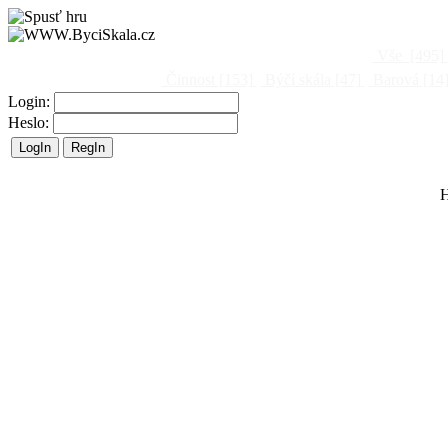
Vše
[495]
Činnost
[153]
Býčí skála
[47]
Barová
[14
Login:
Heslo:
H