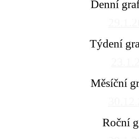
Denní gra
29.1.
Týdení gra
23.1.
Měsíční gr
30.12
Roční g