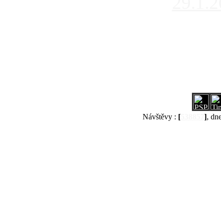
29.1.
Návštěvy :
[
538857
]
, dn