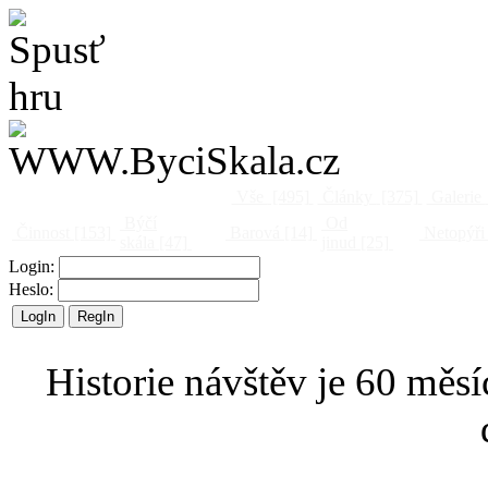
Vše
[495]
Články
[375]
Galerie
Býčí
Od
Činnost
[153]
Barová
[14]
Netopýři
skála
[47]
jinud
[25]
Login:
Heslo:
Historie návštěv je 60 měsí