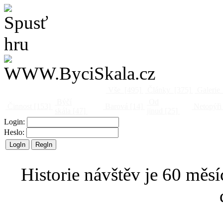
Vše
[495]
Články
[375]
Galerie
Býčí
Od
Činnost
[153]
Barová
[14]
Netopýři
skála
[47]
jinud
[25]
Login:
Heslo:
Historie návštěv je 60 měsí