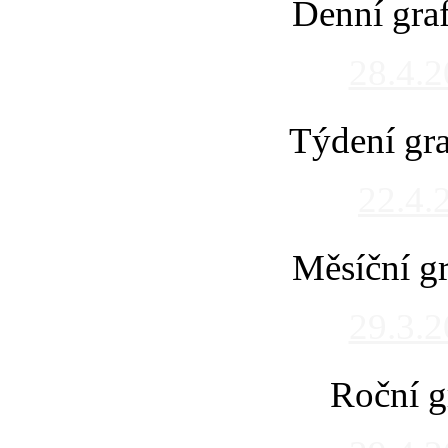
Denní gra
28.4.
Týdení gra
22.4.
Měsíční gr
29.3.
Roční g