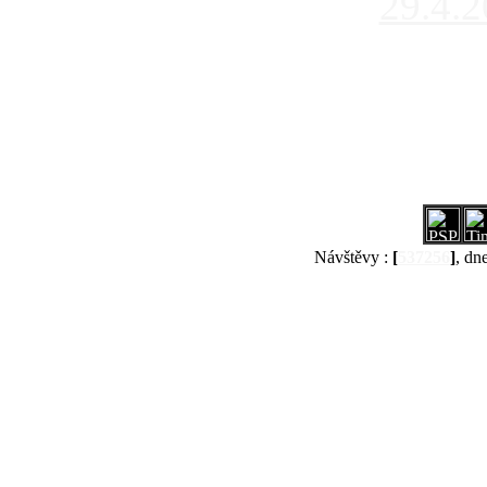
29.4.
Návštěvy :
[
537256
]
, dn