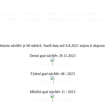
Články
[375]
Galerie
[93]
Mapy
[21]
Videa
[6]
Kontakty
Kni
]
Od jinud
[25]
Netopýři
[9]
Technika
[4]
Zprávy
[11]
Historie
[1
istorie návštěv je 60 měsíců. Starší data než 6.8.2021 nejsou k dispozic
Denní graf návštěv 29.11.2023
28.11.2023
|
30.11.2023
Týdení graf návštěv 48 / 2023
22.11.2023
|
6.12.2023
Měsíční graf návštěv 11 / 2023
30.10.2023
|
29.12.2023