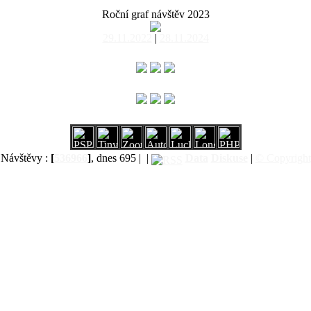
Roční graf návštěv 2023
29.11.2022
|
28.11.2024
Návštěvy :
[
536966
]
, dnes 695 |
|
Data
Diskuse
|
© Copyright