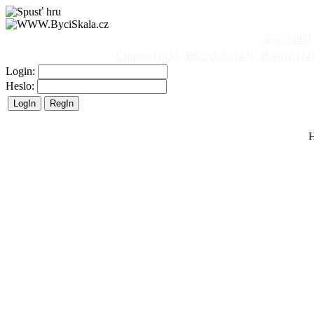
Vše
[495]
Činnost
[153]
Býčí skála
[47]
Barová
[14
Login:
Heslo:
H