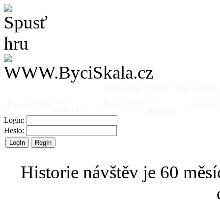
Vše
[495]
Články
[375]
Galerie
Býčí
Od
Činnost
[153]
Barová
[14]
Netopýři
skála
[47]
jinud
[25]
Login:
Heslo:
Historie návštěv je 60 měsí