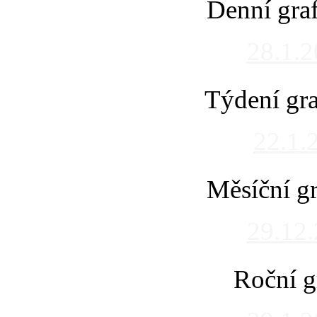
Denní gra
28.1.
Týdení gra
22.1.
Měsíční gr
29.12
Roční g