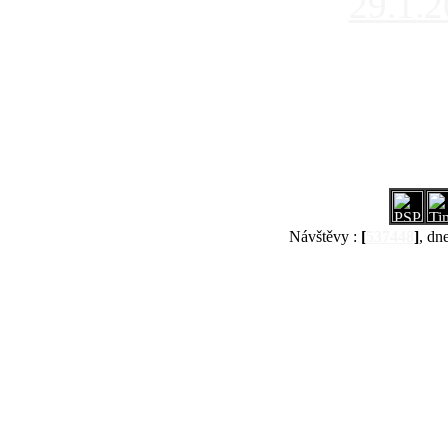
29.1.
Návštěvy :
[
537448
]
, dn