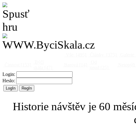
Vše
[495]
Články
[375]
Galerie
Býčí
Od
Činnost
[153]
Barová
[14]
Netopýři
skála
[47]
jinud
[25]
Login:
Heslo:
Historie návštěv je 60 měsí