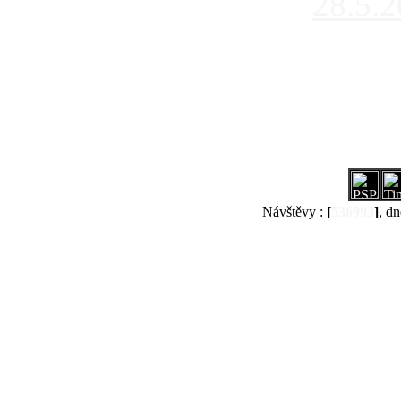
28.5.
Návštěvy :
[
536993
]
, dn