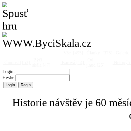
Vše
[495]
Články
[375]
Galerie
Býčí
Od
Činnost
[153]
Barová
[14]
Netopýři
skála
[47]
jinud
[25]
Login:
Heslo:
Historie návštěv je 60 měsí