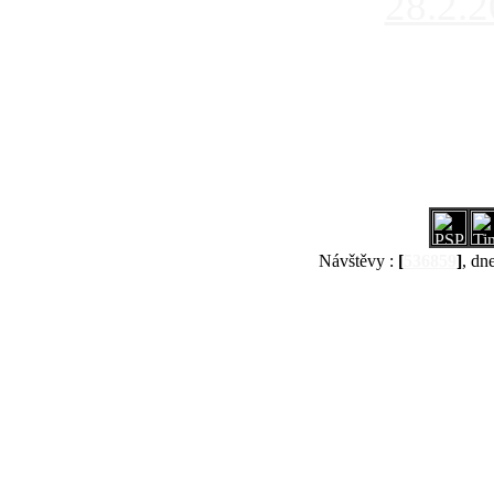
28.2.
Návštěvy :
[
536859
]
, dn