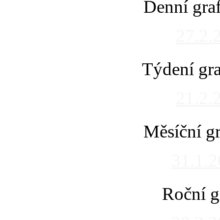
Denní gra
27.2.
Týdení gra
21.2.
Měsíční gr
31.1.
Roční g