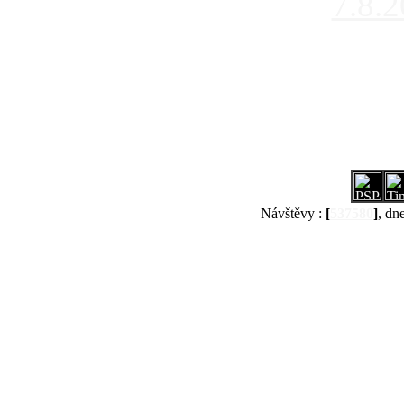
7.8.
Návštěvy :
[
537580
]
, dn