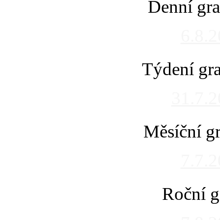
Denní gra
6.8.
Týdení gra
31.7.
Měsíční gr
7.7.
Roční g