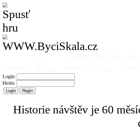
Vše
[495]
Články
[375]
Galerie
Býčí
Od
Činnost
[153]
Barová
[14]
Netopýři
skála
[47]
jinud
[25]
Login:
Heslo:
Historie návštěv je 60 měsí