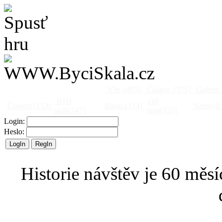
Vše
[495]
Články
[375]
Galerie
Býčí
Od
Činnost
[153]
Barová
[14]
Netopýři
skála
[47]
jinud
[25]
Login:
Heslo:
Historie návštěv je 60 měsí