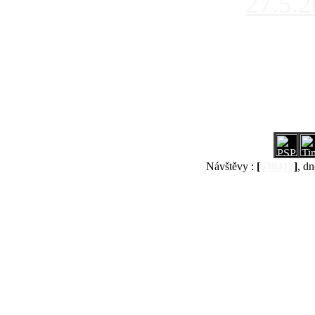
27.5.
Návštěvy :
[
538418
]
, dn