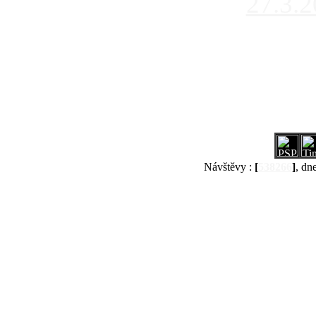
27.3.
Návštěvy :
[
538266
]
, dn