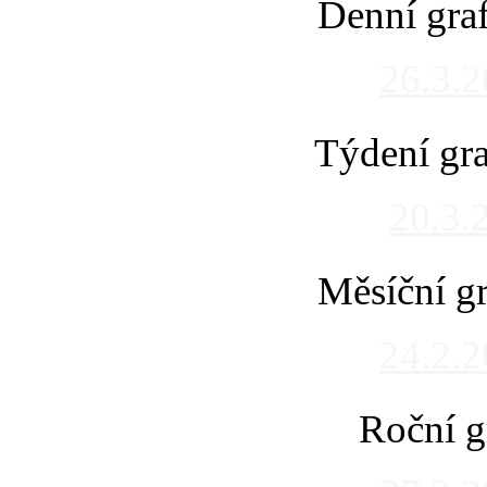
Denní gra
26.3.
Týdení gra
20.3.
Měsíční gr
24.2.
Roční g