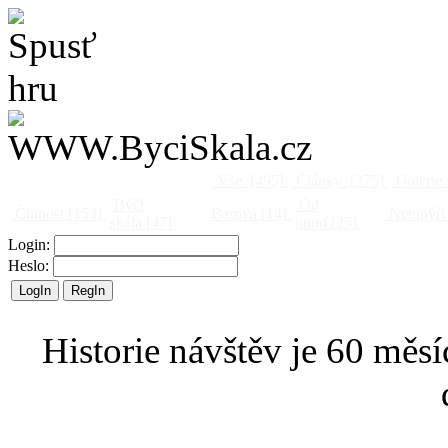
Vše
[495]
Články
[375]
Galerie
Býčí
Od
Činnost
[153]
Barová
[14]
Netopýři
skála
[47]
jinud
[25]
Login:
Heslo:
Historie návštěv je 60 měsí