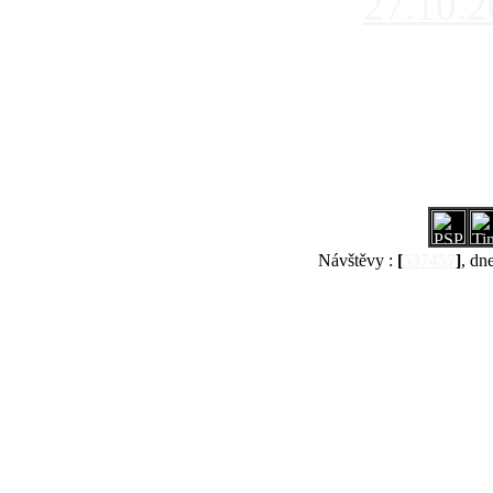
27.10.
Návštěvy :
[
537457
]
, dn