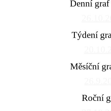
Denní graf
26.10.
Týdení gra
20.10.
Měsíční gr
26.9.2
Roční g