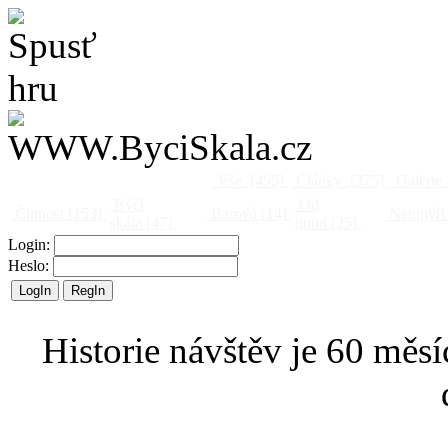
Vše
[495]
Články
[375]
Galerie
Býčí
Od
Činnost
[153]
Barová
[14]
Netopýři
skála
[47]
jinud
[25]
Login:
Heslo:
Historie návštěv je 60 měsí