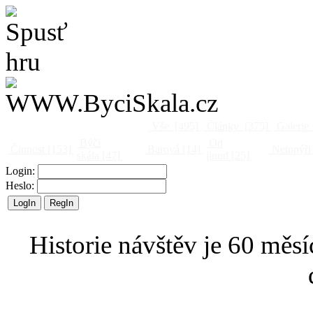
Vše
[495]
Články
[375]
Galerie
Býčí
Od
Činnost
[153]
Barová
[14]
Netopýři
skála
[47]
jinud
[25]
Login:
Heslo:
Historie návštěv je 60 měsí