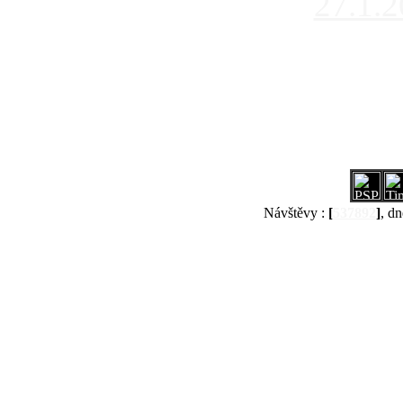
27.1.
Návštěvy :
[
537892
]
, dn