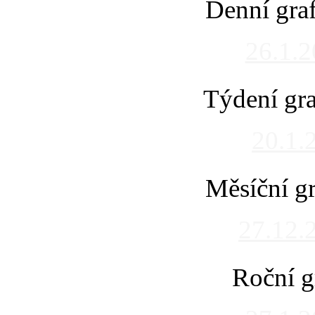
Denní gra
26.1.
Týdení gra
20.1.
Měsíční gr
27.12.
Roční g