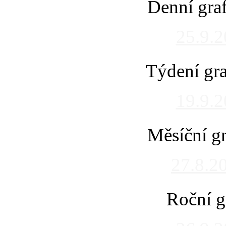
Denní gra
25.9.
Týdení gra
19.9.
Měsíční gr
27.8.2
Roční g