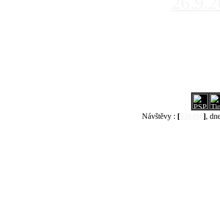
26.9.
Návštěvy :
[
538496
]
, dn