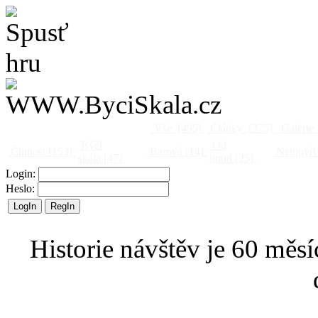
Vše
[495]
Články
[375]
Galerie
Býčí
Od
Činnost
[153]
Barová
[14]
Netopýři
skála
[47]
jinud
[25]
Login:
Heslo:
Historie návštěv je 60 měsí