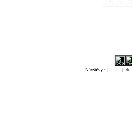
26.5.
Návštěvy :
[
537491
]
, dn