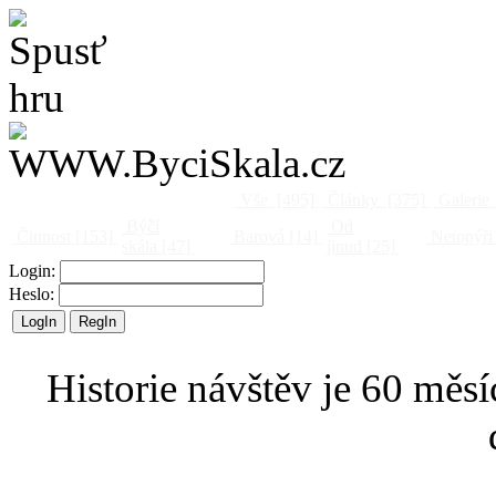
Vše
[495]
Články
[375]
Galerie
Býčí
Od
Činnost
[153]
Barová
[14]
Netopýři
skála
[47]
jinud
[25]
Login:
Heslo:
Historie návštěv je 60 měsí