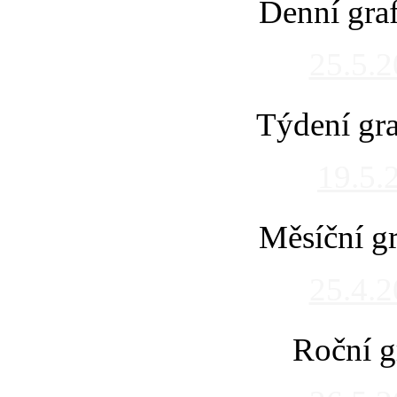
Denní gra
25.5.
Týdení gra
19.5.
Měsíční gr
25.4.
Roční g