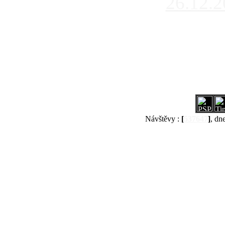
26.12.
Návštěvy :
[
537647
]
, dn