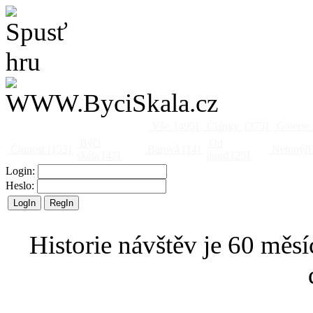
Vše
[495]
Články
[375]
Galerie
Býčí
Od
Činnost
[153]
Barová
[14]
Netopýři
skála
[47]
jinud
[25]
Login:
Heslo:
Historie návštěv je 60 měsí