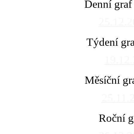
Denní graf
25.12.
Týdení gra
19.12
Měsíční gr
25.11.
Roční g