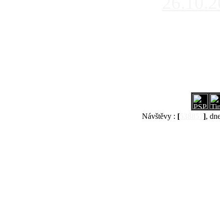
26.10.
Návštěvy :
[
538857
]
, dn