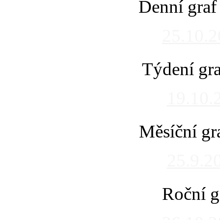
Denní graf
25.10.
Týdení gra
19.10.
Měsíční gr
25.9.2
Roční g