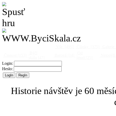
Vše
[495]
Články
[375]
Galerie
Býčí
Od
Činnost
[153]
Barová
[14]
Netopýři
skála
[47]
jinud
[25]
Login:
Heslo:
Historie návštěv je 60 měsí