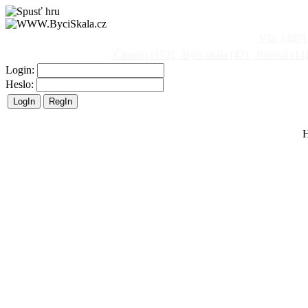
Vše
[495]
Činnost
[153]
Býčí skála
[47]
Barová
[14
Login:
Heslo:
H