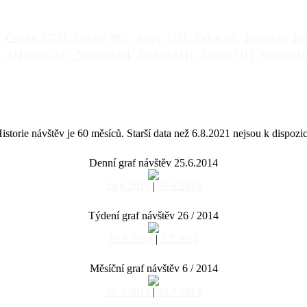
Články
[375]
Galerie
[93]
Mapy
[21]
Videa
[6]
Kontakty
Kni
]
Od jinud
[25]
Netopýři
[9]
Technika
[4]
Zprávy
[11]
Historie
[1
istorie návštěv je 60 měsíců. Starší data než 6.8.2021 nejsou k dispozic
Denní graf návštěv 25.6.2014
24.6.2014
|
26.6.2014
Týdení graf návštěv 26 / 2014
18.6.2014
|
2.7.2014
Měsíční graf návštěv 6 / 2014
26.5.2014
|
25.7.2014