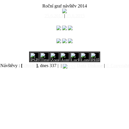
Roční graf návštěv 2014
25.6.2013
|
25.6.2015
Návštěvy :
[
536608
]
, dnes 337 |
|
Data
Diskuse
|
© Copyright