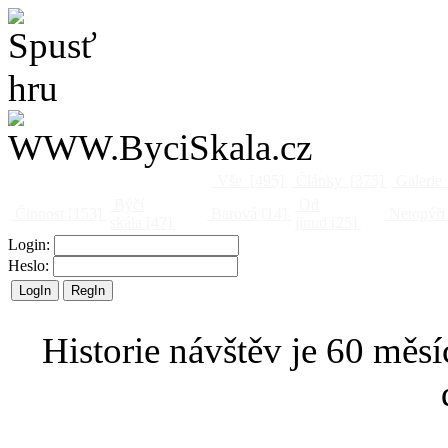
Vše
[495]
Články
[375]
Galerie
Býčí
Od
Činnost
[153]
Barová
[14]
Netopýři
skála
[47]
jinud
[25]
Login:
Heslo:
Historie návštěv je 60 měsí