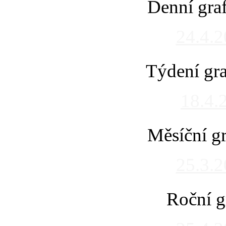
Denní gra
24.4.
Týdení gra
18.4.
Měsíční gr
25.3.
Roční g