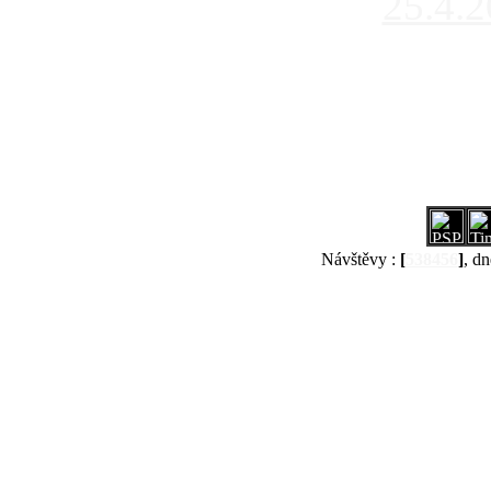
25.4.
Návštěvy :
[
538456
]
, dn