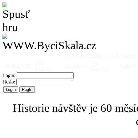
Vše
[495]
Články
[375]
Galerie
Býčí
Od
Činnost
[153]
Barová
[14]
Netopýři
skála
[47]
jinud
[25]
Login:
Heslo:
Historie návštěv je 60 měsí