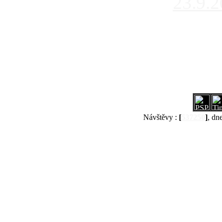
23.9.
Návštěvy :
[
537250
]
, dn