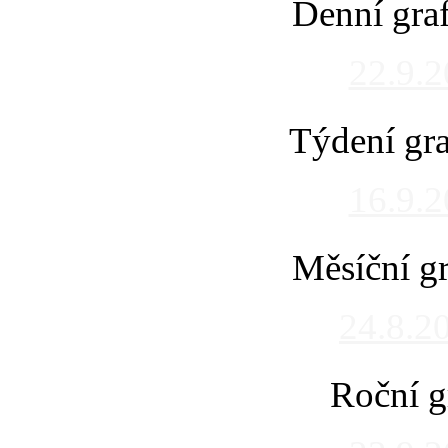
Denní gra
22.9.
Týdení gra
16.9.
Měsíční gr
24.8.2
Roční g