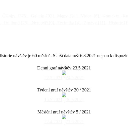
Články
[375]
Galerie
[93]
Mapy
[21]
Videa
[6]
Kontakty
Kni
]
Od jinud
[25]
Netopýři
[9]
Technika
[4]
Zprávy
[11]
Historie
[1
istorie návštěv je 60 měsíců. Starší data než 6.8.2021 nejsou k dispozic
Denní graf návštěv 23.5.2021
22.5.2021
|
24.5.2021
Týdení graf návštěv 20 / 2021
16.5.2021
|
30.5.2021
Měsíční graf návštěv 5 / 2021
22.4.2021
|
23.6.2021