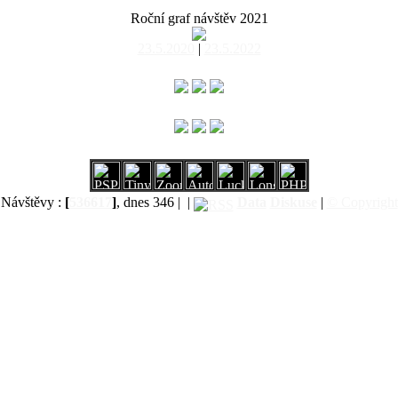
Roční graf návštěv 2021
23.5.2020
|
23.5.2022
Návštěvy :
[
536617
]
, dnes 346 |
|
Data
Diskuse
|
© Copyright