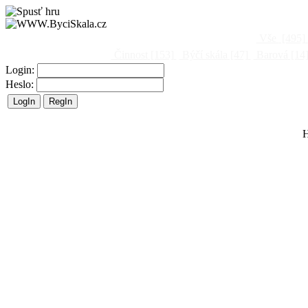
Vše
[495]
Činnost
[153]
Býčí skála
[47]
Barová
[14
Login:
Heslo:
H