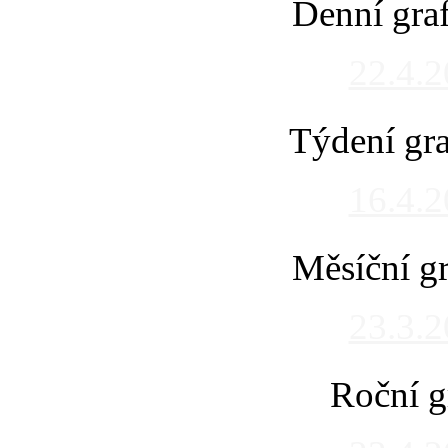
Denní gra
22.4.
Týdení gra
16.4.
Měsíční gr
23.3.
Roční g