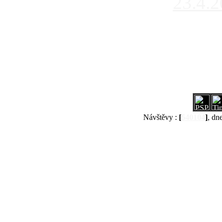
23.4.
Návštěvy :
[
540104
]
, dn