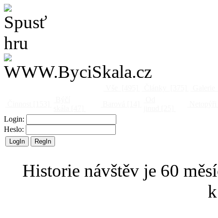
Vše
[495]
Články
[375]
Galerie
Býčí
Od
Činnost
[153]
Barová
[14]
Netopýři
skála
[47]
jinud
[25]
Login:
Heslo:
Historie návštěv je 60 měsí
k