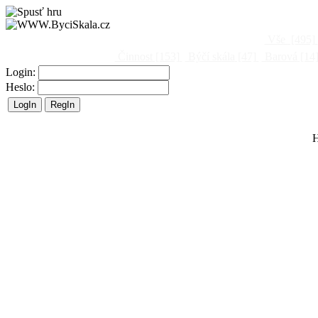
Vše
[495]
Činnost
[153]
Býčí skála
[47]
Barová
[14
Login:
Heslo:
H