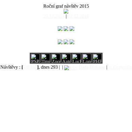
Roční graf návštěv 2015
23.12.2014
|
22.12.2016
Návštěvy :
[
538160
]
, dnes 293 |
|
Data
Diskuse
|
© Copyright