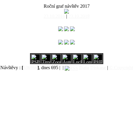
Roční graf návštěv 2017
23.10.2016
|
23.10.2018
Návštěvy :
[
536966
]
, dnes 695 |
|
Data
Diskuse
|
© Copyright