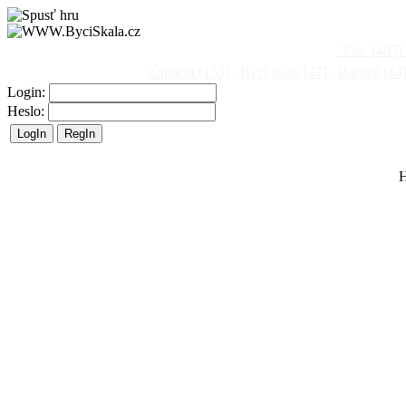
Vše
[495]
Činnost
[153]
Býčí skála
[47]
Barová
[14
Login:
Heslo:
H