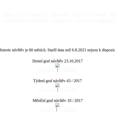
Články
[375]
Galerie
[93]
Mapy
[21]
Videa
[6]
Kontakty
Kni
]
Od jinud
[25]
Netopýři
[9]
Technika
[4]
Zprávy
[11]
Historie
[1
istorie návštěv je 60 měsíců. Starší data než 6.8.2021 nejsou k dispozic
Denní graf návštěv 23.10.2017
22.10.2017
|
24.10.2017
Týdení graf návštěv 43 / 2017
16.10.2017
|
29.10.2017
Měsíční graf návštěv 10 / 2017
22.9.2017
|
22.11.2017