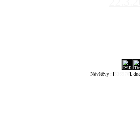
22.3.
Návštěvy :
[
536570
]
, dn