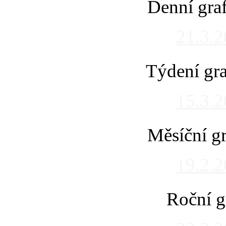
Denní gra
21.3.
Týdení gra
15.3.
Měsíční gr
19.2.
Roční g