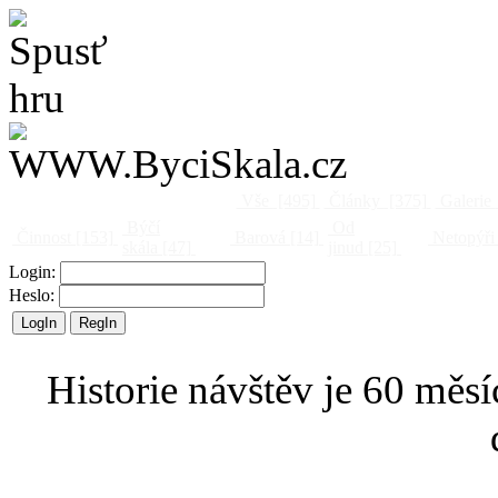
Vše
[495]
Články
[375]
Galerie
Býčí
Od
Činnost
[153]
Barová
[14]
Netopýři
skála
[47]
jinud
[25]
Login:
Heslo:
Historie návštěv je 60 měsí