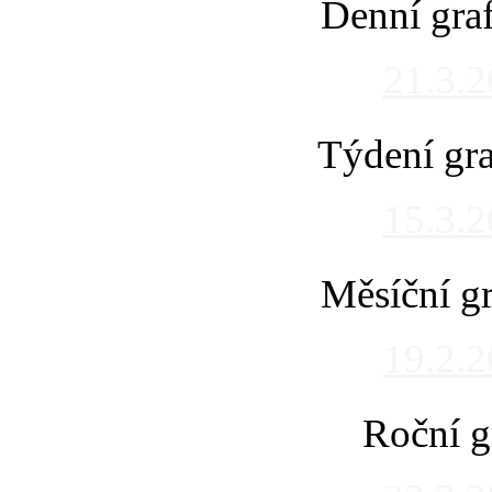
Denní gra
21.3.
Týdení gra
15.3.
Měsíční gr
19.2.
Roční g