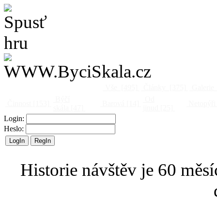
Vše
[495]
Články
[375]
Galerie
Býčí
Od
Činnost
[153]
Barová
[14]
Netopýři
skála
[47]
jinud
[25]
Login:
Heslo:
Historie návštěv je 60 měsí