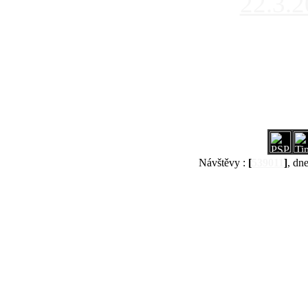
22.3.
Návštěvy :
[
539011
]
, dn