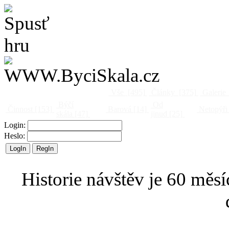
Vše
[495]
Články
[375]
Galerie
Býčí
Od
Činnost
[153]
Barová
[14]
Netopýři
skála
[47]
jinud
[25]
Login:
Heslo:
Historie návštěv je 60 měsí