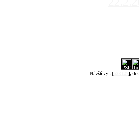
22.2.
Návštěvy :
[
538127
]
, dn