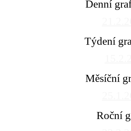
Denní gra
21.2.
Týdení gra
15.2.
Měsíční gr
25.1.
Roční g