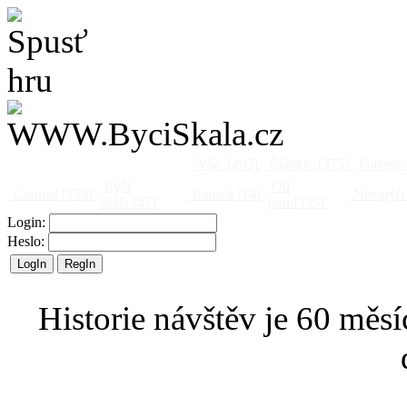
Vše
[495]
Články
[375]
Galerie
Býčí
Od
Činnost
[153]
Barová
[14]
Netopýři
skála
[47]
jinud
[25]
Login:
Heslo:
Historie návštěv je 60 měsí