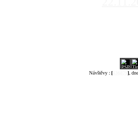
22.11.
Návštěvy :
[
536879
]
, dn