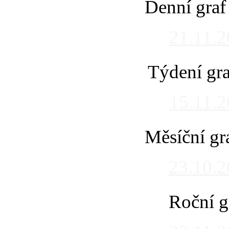
Denní graf
21.11.
Týdení gra
15.11.
Měsíční gr
23.10.
Roční g