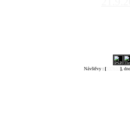
21.9.
Návštěvy :
[
537633
]
, dn