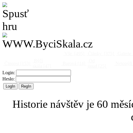
Vše
[495]
Články
[375]
Galerie
Býčí
Od
Činnost
[153]
Barová
[14]
Netopýři
skála
[47]
jinud
[25]
Login:
Heslo:
Historie návštěv je 60 měsí