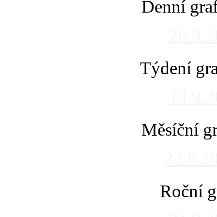
Denní gra
20.9.
Týdení gra
14.9.
Měsíční gr
22.8.2
Roční g