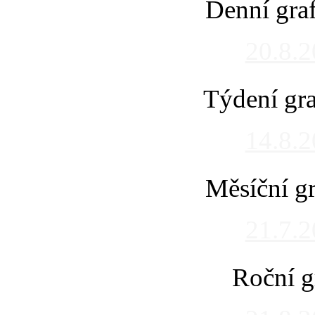
Denní gra
20.8.
Týdení gra
14.8.
Měsíční gr
21.7.
Roční g