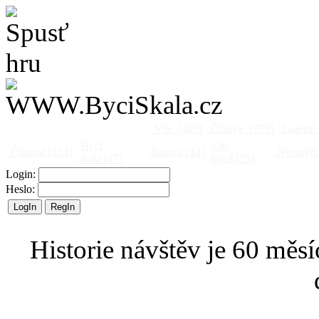
Vše
[495]
Články
[375]
Galerie
Býčí
Od
Činnost
[153]
Barová
[14]
Netopýři
skála
[47]
jinud
[25]
Login:
Heslo:
Historie návštěv je 60 měsí