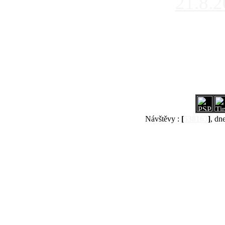
21.8.
Návštěvy :
[
538163
]
, dn