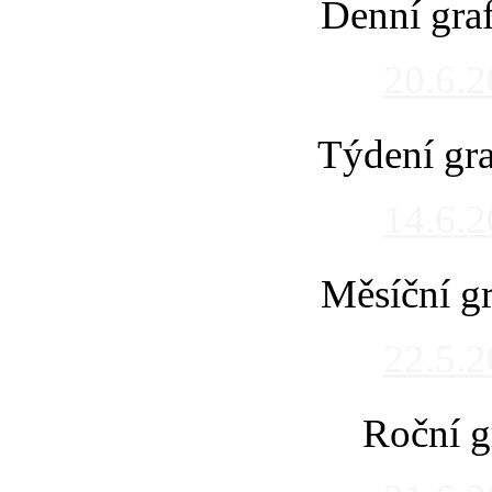
Denní gra
20.6.
Týdení gra
14.6.
Měsíční gr
22.5.
Roční g