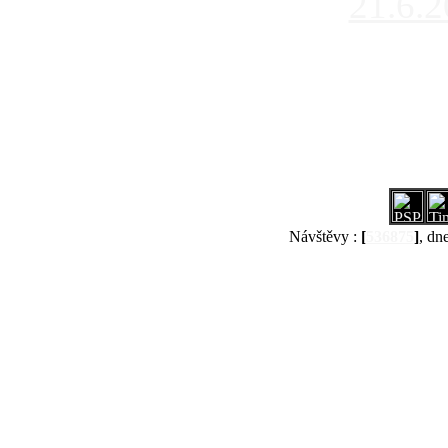
21.6.
Návštěvy :
[
536875
]
, dn