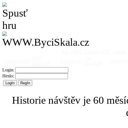
Vše
[495]
Články
[375]
Galerie
Býčí
Od
Činnost
[153]
Barová
[14]
Netopýři
skála
[47]
jinud
[25]
Login:
Heslo:
Historie návštěv je 60 měsí