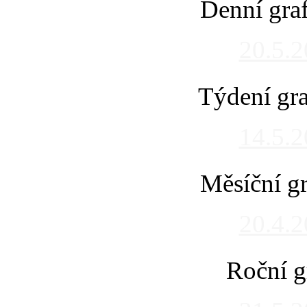
Denní gra
20.5.
Týdení gra
14.5.
Měsíční gr
20.4.
Roční g