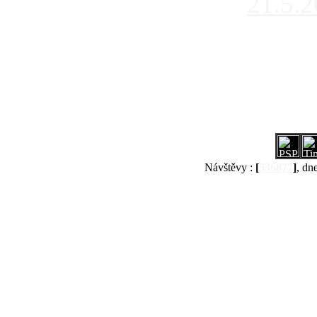
21.5.
Návštěvy :
[
536877
]
, dn