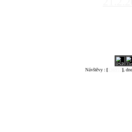
21.2.
Návštěvy :
[
536957
]
, dn