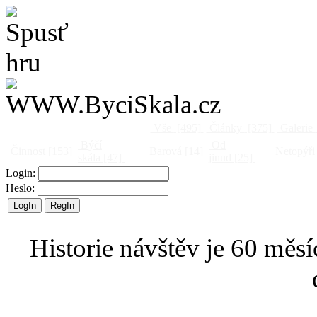
Vše
[495]
Články
[375]
Galerie
Býčí
Od
Činnost
[153]
Barová
[14]
Netopýři
skála
[47]
jinud
[25]
Login:
Heslo:
Historie návštěv je 60 měsí