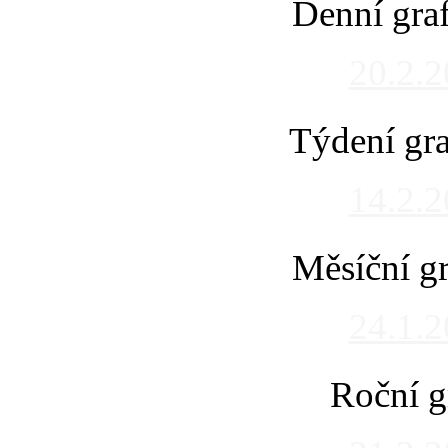
Denní gra
20.2.
Týdení gra
14.2.
Měsíční gr
24.1.
Roční g