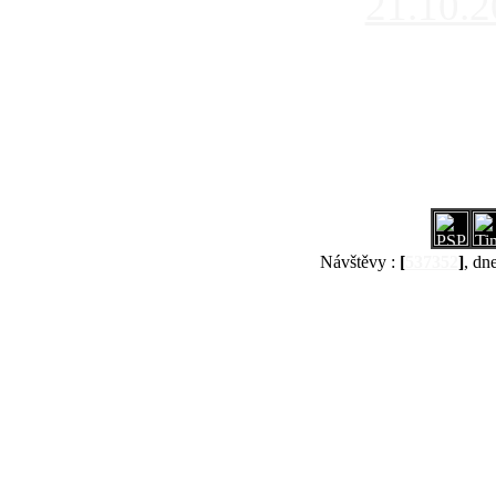
21.10.
Návštěvy :
[
537352
]
, dn