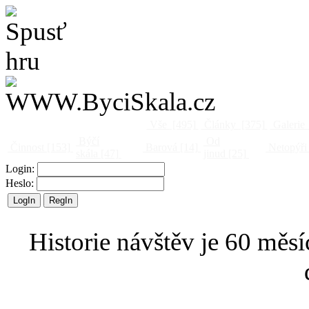
Vše
[495]
Články
[375]
Galerie
Býčí
Od
Činnost
[153]
Barová
[14]
Netopýři
skála
[47]
jinud
[25]
Login:
Heslo:
Historie návštěv je 60 měsí