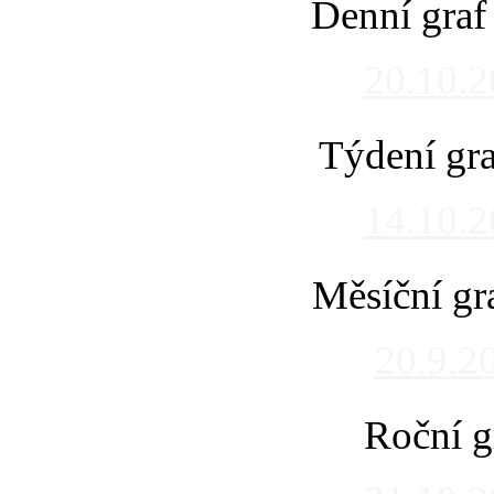
Denní graf
20.10.
Týdení gra
14.10.
Měsíční gr
20.9.2
Roční g