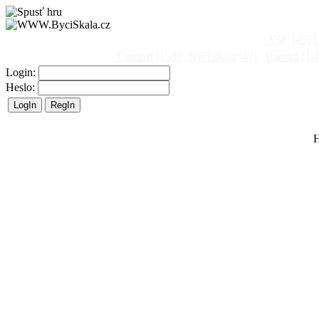
Vše
[495]
Činnost
[153]
Býčí skála
[47]
Barová
[14
Login:
Heslo:
H