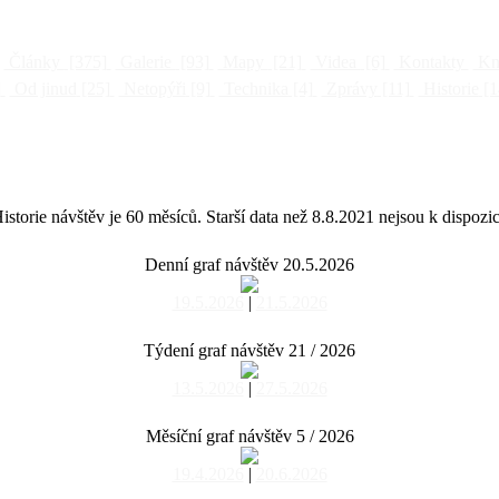
Články
[375]
Galerie
[93]
Mapy
[21]
Videa
[6]
Kontakty
Kni
]
Od jinud
[25]
Netopýři
[9]
Technika
[4]
Zprávy
[11]
Historie
[1
istorie návštěv je 60 měsíců. Starší data než 8.8.2021 nejsou k dispozic
Denní graf návštěv 20.5.2026
19.5.2026
|
21.5.2026
Týdení graf návštěv 21 / 2026
13.5.2026
|
27.5.2026
Měsíční graf návštěv 5 / 2026
19.4.2026
|
20.6.2026