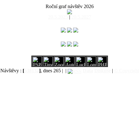
Roční graf návštěv 2026
20.5.2025
|
20.5.2027
Návštěvy :
[
538132
]
, dnes 265 |
|
Data
Diskuse
|
© Copyright