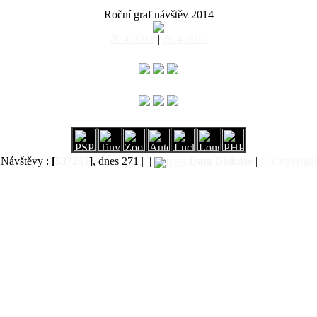
Roční graf návštěv 2014
20.4.2013
|
20.4.2015
Návštěvy :
[
537241
]
, dnes 271 |
|
Data
Diskuse
|
© Copyright