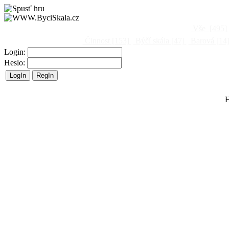
Vše
[495]
Činnost
[153]
Býčí skála
[47]
Barová
[14
Login:
Heslo:
H