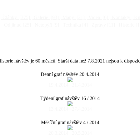
Články
[375]
Galerie
[93]
Mapy
[21]
Videa
[6]
Kontakty
Kni
]
Od jinud
[25]
Netopýři
[9]
Technika
[4]
Zprávy
[11]
Historie
[1
istorie návštěv je 60 měsíců. Starší data než 7.8.2021 nejsou k dispozic
Denní graf návštěv 20.4.2014
19.4.2014
|
21.4.2014
Týdení graf návštěv 16 / 2014
13.4.2014
|
27.4.2014
Měsíční graf návštěv 4 / 2014
20.3.2014
|
20.5.2014