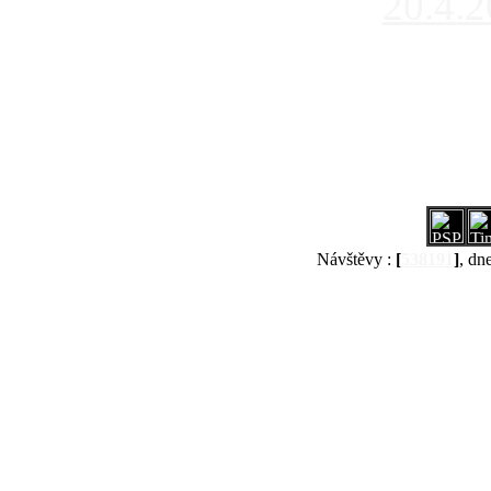
20.4.
Návštěvy :
[
538191
]
, dn