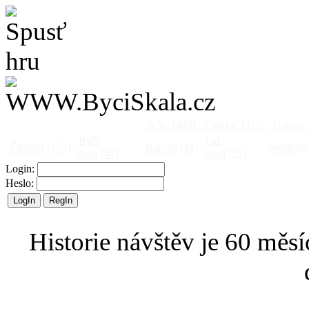
Vše
[495]
Články
[375]
Galerie
Býčí
Od
Činnost
[153]
Barová
[14]
Netopýři
skála
[47]
jinud
[25]
Login:
Heslo:
Historie návštěv je 60 měsí