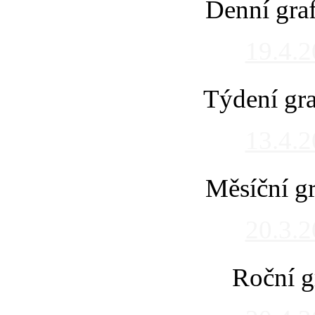
Denní gra
19.4.
Týdení gra
13.4.
Měsíční gr
20.3.
Roční g