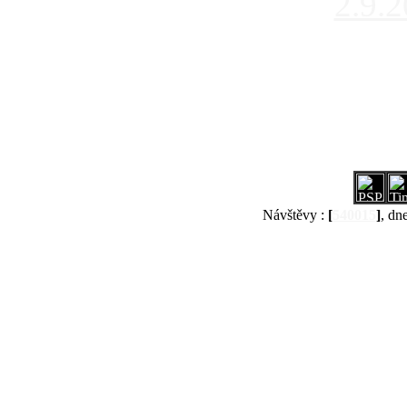
2.9.
Návštěvy :
[
540015
]
, dn