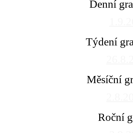
Denní gra
1.9.
Týdení gra
26.8.
Měsíční gr
2.8.2
Roční g