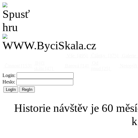
Vše
[495]
Články
[375]
Galerie
Býčí
Od
Činnost
[153]
Barová
[14]
Netopýři
skála
[47]
jinud
[25]
Login:
Heslo:
Historie návštěv je 60 měsí
k