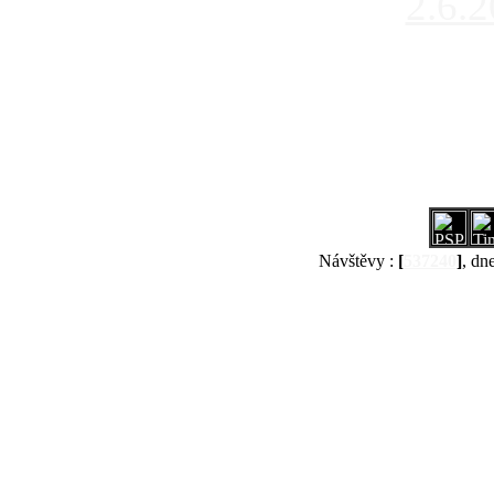
2.6.
Návštěvy :
[
537240
]
, dn