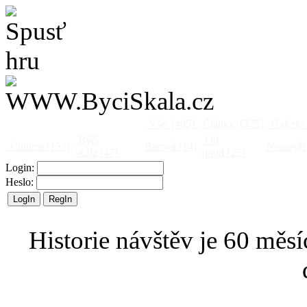
Vše
[495]
Články
[375]
Galerie
Býčí
Od
Činnost
[153]
Barová
[14]
Netopýři
skála
[47]
jinud
[25]
Login:
Heslo:
Historie návštěv je 60 měsí