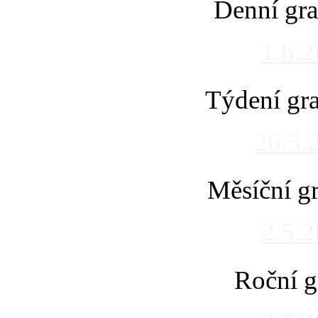
Denní gra
1.6.
Týdení gra
26.5.
Měsíční gr
2.5.
Roční g