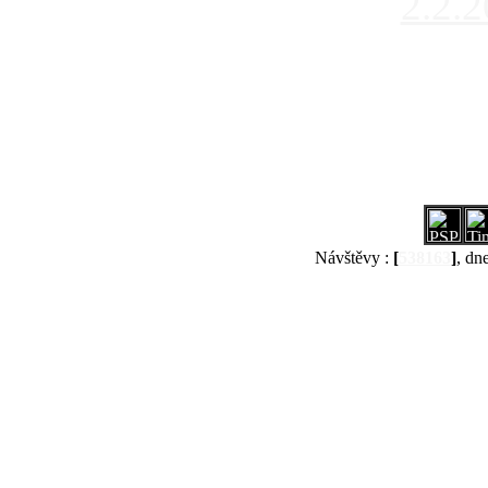
2.2.
Návštěvy :
[
538163
]
, dn