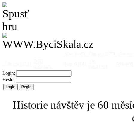
Vše
[495]
Články
[375]
Galerie
Býčí
Od
Činnost
[153]
Barová
[14]
Netopýři
skála
[47]
jinud
[25]
Login:
Heslo:
Historie návštěv je 60 měsí