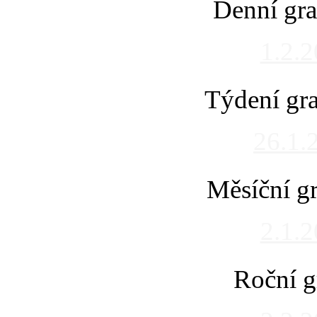
Denní gra
1.2.
Týdení gra
26.1.
Měsíční gr
2.1.
Roční g