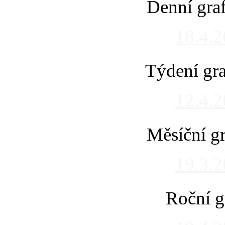
Denní gra
18.4.
Týdení gra
12.4.
Měsíční gr
19.3.
Roční g