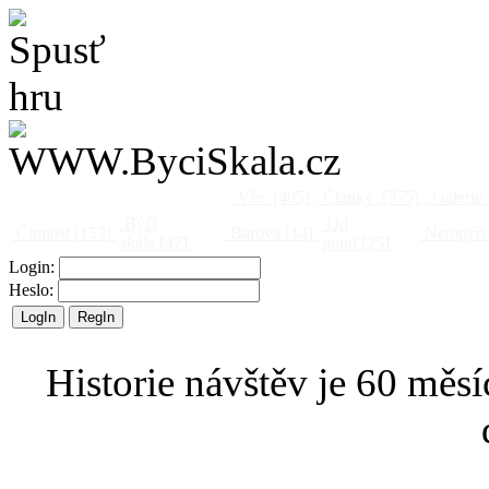
Vše
[495]
Články
[375]
Galerie
Býčí
Od
Činnost
[153]
Barová
[14]
Netopýři
skála
[47]
jinud
[25]
Login:
Heslo:
Historie návštěv je 60 měsí