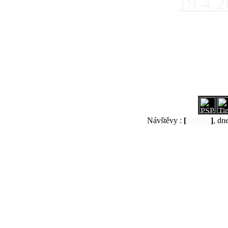
19.4.
Návštěvy :
[
538556
]
, dn