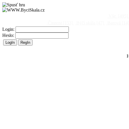
Vše
[495]
Činnost
[153]
Býčí skála
[47]
Barová
[14
Login:
Heslo:
H