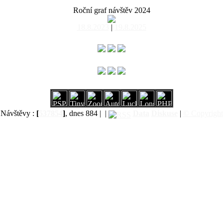
Roční graf návštěv 2024
18.8.2023
|
19.8.2025
Návštěvy :
[
537854
]
, dnes 884 |
|
Data
Diskuse
|
© Copyright