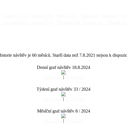
Články
[375]
Galerie
[93]
Mapy
[21]
Videa
[6]
Kontakty
Kni
]
Od jinud
[25]
Netopýři
[9]
Technika
[4]
Zprávy
[11]
Historie
[1
istorie návštěv je 60 měsíců. Starší data než 7.8.2021 nejsou k dispozic
Denní graf návštěv 18.8.2024
17.8.2024
|
19.8.2024
Týdení graf návštěv 33 / 2024
11.8.2024
|
25.8.2024
Měsíční graf návštěv 8 / 2024
18.7.2024
|
18.9.2024