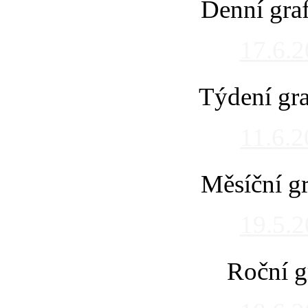
Denní gra
17.6.
Týdení gra
11.6.
Měsíční gr
19.5.
Roční g