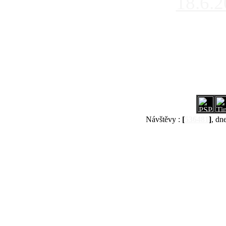
18.6.
Návštěvy :
[
536481
]
, dn