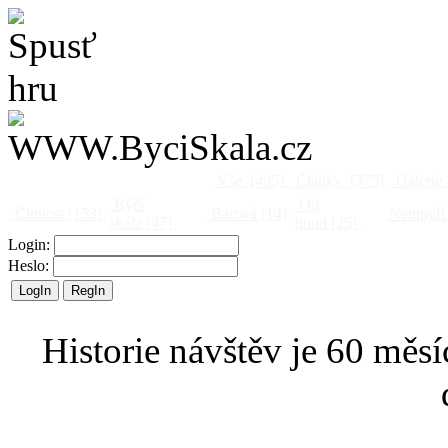
Vše
[495]
Články
[375]
Galerie
Býčí
Od
Činnost
[153]
Barová
[14]
Netopýři
skála
[47]
jinud
[25]
Login:
Heslo:
Historie návštěv je 60 měsí