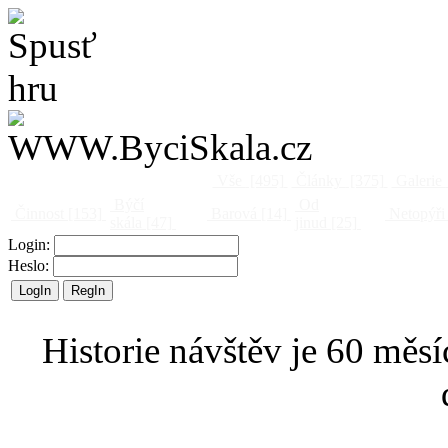
Vše
[495]
Články
[375]
Galerie
Býčí
Od
Činnost
[153]
Barová
[14]
Netopýři
skála
[47]
jinud
[25]
Login:
Heslo:
Historie návštěv je 60 měsí