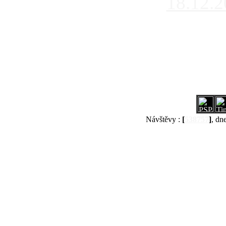
18.12.
Návštěvy :
[
538757
]
, dn