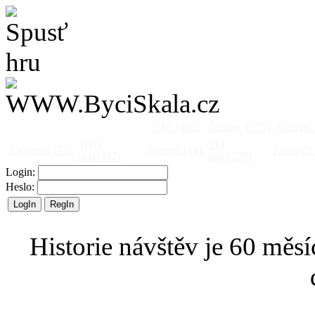
Vše
[495]
Články
[375]
Galerie
Býčí
Od
Činnost
[153]
Barová
[14]
Netopýři
skála
[47]
jinud
[25]
Login:
Heslo:
Historie návštěv je 60 měsí