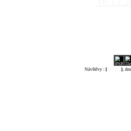
18.12.
Návštěvy :
[
537634
]
, dn