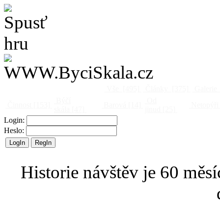
Vše
[495]
Články
[375]
Galerie
Býčí
Od
Činnost
[153]
Barová
[14]
Netopýři
skála
[47]
jinud
[25]
Login:
Heslo:
Historie návštěv je 60 měsí