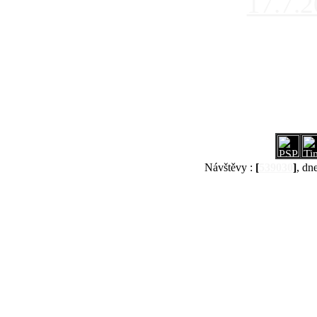
17.7.
Návštěvy :
[
539030
]
, dn