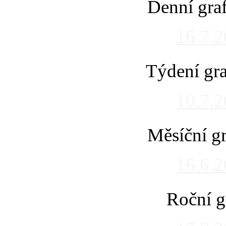
Denní gra
16.7.
Týdení gra
10.7.
Měsíční gr
16.6.
Roční g