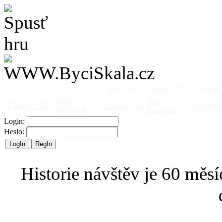
Vše
[495]
Články
[375]
Galerie
Býčí
Od
Činnost
[153]
Barová
[14]
Netopýři
skála
[47]
jinud
[25]
Login:
Heslo:
Historie návštěv je 60 měsí