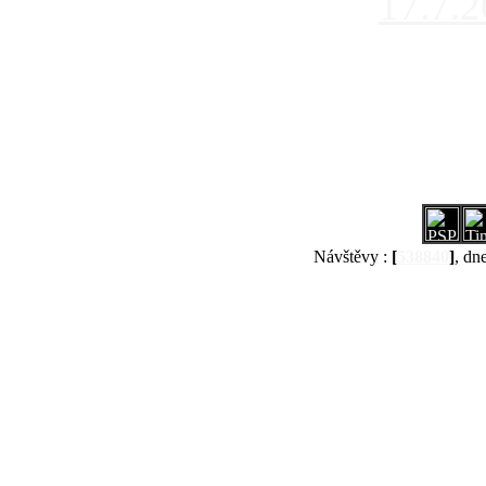
17.7.
Návštěvy :
[
538840
]
, dn