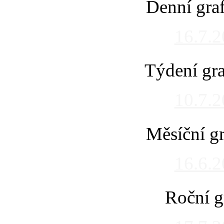
Denní gra
16.7.
Týdení gra
10.7.
Měsíční gr
16.6.
Roční g