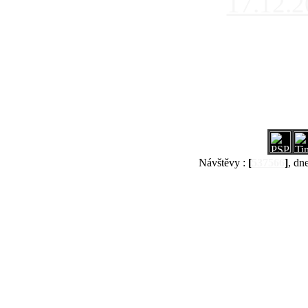
17.12.
Návštěvy :
[
537566
]
, dn