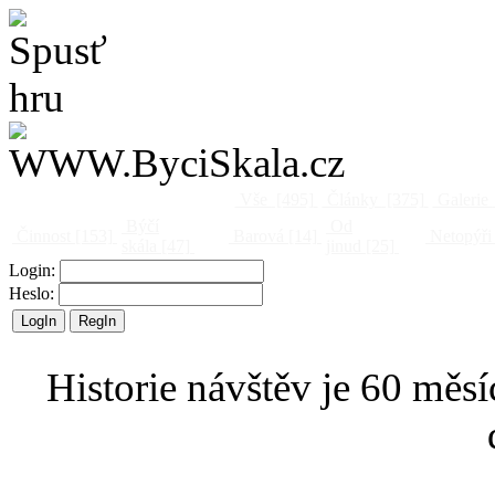
Vše
[495]
Články
[375]
Galerie
Býčí
Od
Činnost
[153]
Barová
[14]
Netopýři
skála
[47]
jinud
[25]
Login:
Heslo:
Historie návštěv je 60 měsí