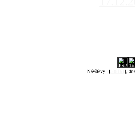
17.12.
Návštěvy :
[
538161
]
, dn