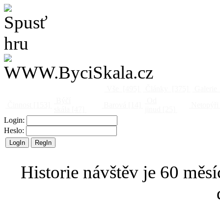
Vše
[495]
Články
[375]
Galerie
Býčí
Od
Činnost
[153]
Barová
[14]
Netopýři
skála
[47]
jinud
[25]
Login:
Heslo:
Historie návštěv je 60 měsí