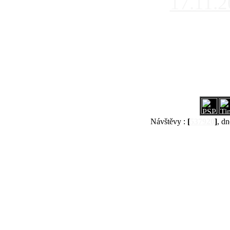
17.11.
Návštěvy :
[
537920
]
, dn