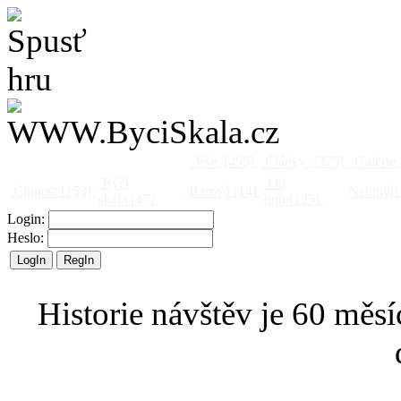
Vše
[495]
Články
[375]
Galerie
Býčí
Od
Činnost
[153]
Barová
[14]
Netopýři
skála
[47]
jinud
[25]
Login:
Heslo:
Historie návštěv je 60 měsí