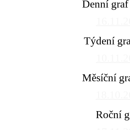
Denní graf
16.11.
Týdení gra
10.11.
Měsíční gr
18.10.
Roční g